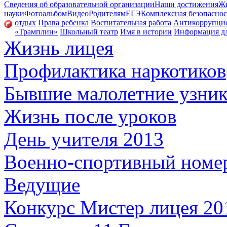
Сведения об образовательной организации
Наши достижения
Жи
науки
Фотоальбом
Видео
Родителям
ЕГЭ
Комплексная безопаснос
отдых
Права ребенка
Воспитательная работа
Антикоррупцио
«Трамплин»
Школьный театр
Имя в истории
Информация дл
Жизнь лицея
Профилактика наркотиков
Бывшие малолетние узник
Жизнь после уроков
День учителя 2013
Военно-спортивный номе
Ведущие
Конкурс Мистер лицея 20