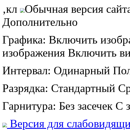
‚кл
Обычная версия сайт
Дополнительно
Графика:
Включить изобр
изображения
Включить в
Интервал:
Одинарный
По
Разрядка:
Стандартный
С
Гарнитура:
Без засечек
С 
Версия для слабовидящ