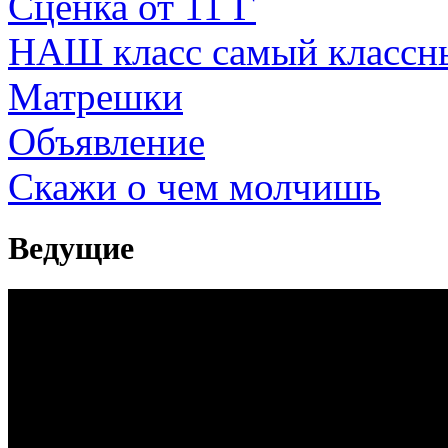
Сценка от 11 Г
НАШ класс самый классны
Матрешки
Объявление
Скажи о чем молчишь
Ведущие