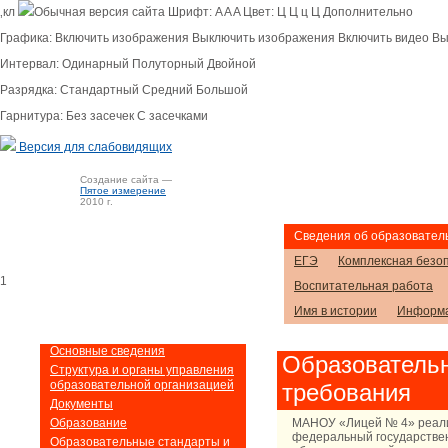
‚кл
Обычная версия сайта
Шрифт:
A
A
A
Цвет:
Ц
Ц
ц
Ц
Дополнительно
Графика:
Включить изображения
Выключить изображения
Включить видео
Вы
Интервал:
Одинарный
Полуторный
Двойной
Разрядка:
Стандартный
Средний
Большой
Гарнитура:
Без засечек
С засечками
Версия для слабовидящих
Cоздание сайта —
Пятое измерение
2010 г.
Сведения об образовател
ЕГЭ
Комплексная безо
1
Воспитательная работа
Имя в истории
Информа
Основные сведения
Образовательн
Структура и органы управления
образовательной организацией
требования
Документы
Образование
МАНОУ «Лицей № 4» реал
федеральный государстве
Образовательные стандарты и