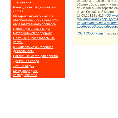
образовательный стандарт
требования
общего образования, утв
Руководство. Педагогический
приказом Министерства об
состав
науки Российской Федерац
17.05.2012 № 413
«Об утв
Материально-техническое
федерального государст
обеспечение и оснащенность
образовательного станд
образовательного процесса
среднего общего образова
Стипендии и иные виды
материальной поддержки
ООП СОО Лицей 4
(
)
230 KB
Платные образовательные
услуги
Финансово-хозяйственная
деятельность
Вакантные места для приема
Доступная среда
Летний отдых
Международное
сотрудничество