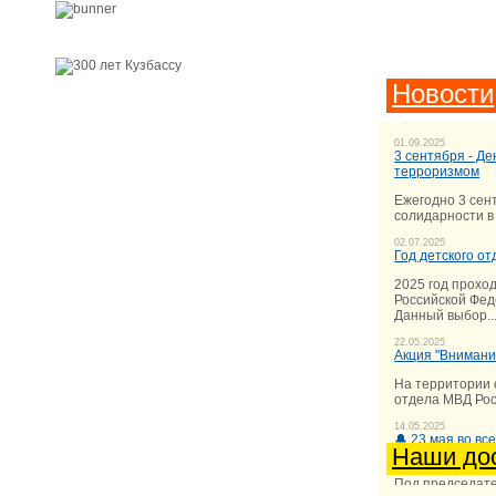
Новости
01.09.2025
3 сентября - Де
терроризмом
Ежегодно 3 сен
солидарности в 
02.07.2025
Год детского о
2025 год прохо
Российской Фед
Данный выбор..
22.05.2025
Акция "Внимание
На территории 
отдела МВД Рос
14.05.2025
🔔 23 мая во вс
Наши до
начнётся основ
Под председате