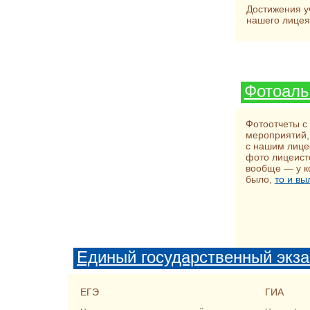
Дмитрия Черны
Достижения у
вопросу...
нашего лицея
Фотоал
Фотоотчеты с
мероприятий,
с нашим лицее
фото лицеисто
вообще — у ко
было,
то и вы
Единый государственный экз
ЕГЭ
ГИА