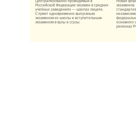
Централизованно проводимый в
Новая фор
Российской Федерации экзамен в средних
экзаменов.
учебных заведениях — школах лицеях.
стандартиз
Служит одновременно выпускным
независимо
экзаменом из школы и вступительным
федерально
экзаменом в вузы и ссузы.
основного 
регионах Р