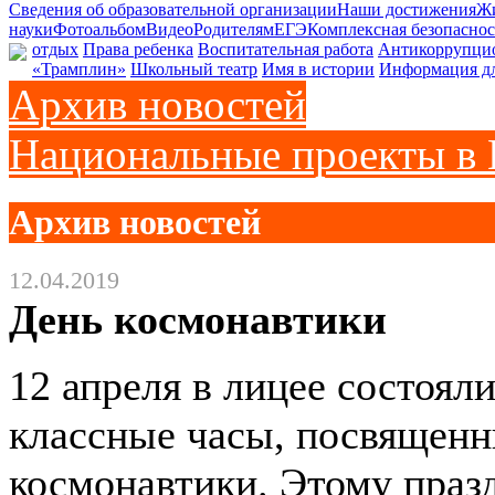
Сведения об образовательной организации
Наши достижения
Жи
науки
Фотоальбом
Видео
Родителям
ЕГЭ
Комплексная безопаснос
отдых
Права ребенка
Воспитательная работа
Антикоррупцио
«Трамплин»
Школьный театр
Имя в истории
Информация дл
Архив новостей
Национальные проекты в 
Архив новостей
12.04.2019
День космонавтики
12 апреля в лицее состоял
классные часы, посвящен
космонавтики. Этому праз