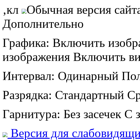
‚кл
Обычная версия сайт
Дополнительно
Графика:
Включить изобр
изображения
Включить в
Интервал:
Одинарный
По
Разрядка:
Стандартный
С
Гарнитура:
Без засечек
С 
Версия для слабовидящ