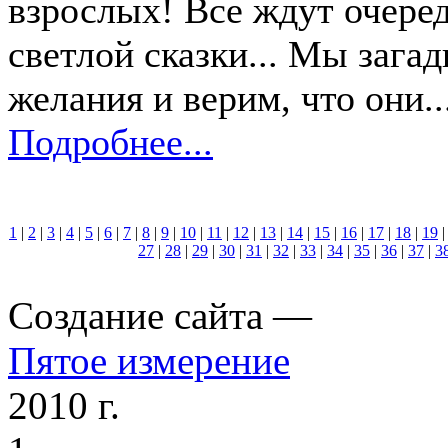
взрослых! Все ждут очеред
светлой сказки... Мы зага
желания и верим, что они..
Подробнее...
1
|
2
|
3
|
4
|
5
|
6
|
7
|
8
|
9
|
10
|
11
|
12
|
13
|
14
|
15
|
16
|
17
|
18
|
19
27
|
28
|
29
|
30
|
31
|
32
|
33
|
34
|
35
|
36
|
37
|
3
Cоздание сайта —
Пятое измерение
2010 г.