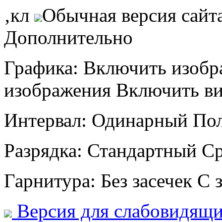
‚кл
Обычная версия сайт
Дополнительно
Графика:
Включить изобр
изображения
Включить в
Интервал:
Одинарный
По
Разрядка:
Стандартный
С
Гарнитура:
Без засечек
С 
Версия для слабовидящ