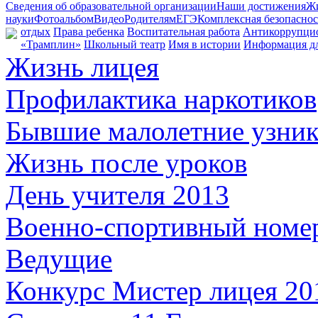
Сведения об образовательной организации
Наши достижения
Жи
науки
Фотоальбом
Видео
Родителям
ЕГЭ
Комплексная безопаснос
отдых
Права ребенка
Воспитательная работа
Антикоррупцио
«Трамплин»
Школьный театр
Имя в истории
Информация дл
Жизнь лицея
Профилактика наркотиков
Бывшие малолетние узник
Жизнь после уроков
День учителя 2013
Военно-спортивный номе
Ведущие
Конкурс Мистер лицея 20